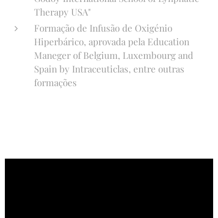
Therapy USA"
Formação de Infusão de Oxigénio
Hiperbárico, aprovada pela Education
Maneger of Belgium, Luxembourg and
Spain by Intraceuticlas, entre outras
formações